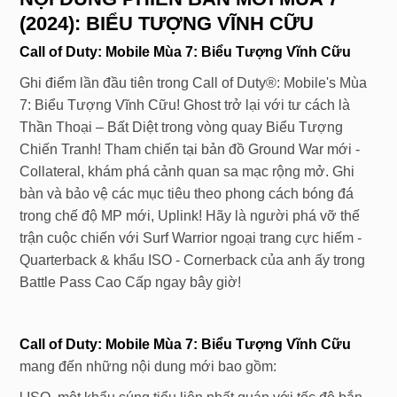
(2024): BIỂU TƯỢNG VĨNH CỮU
Call of Duty: Mobile
Mùa
7:
Biểu Tượng Vĩnh Cữu
Ghi điểm lần đầu tiên trong Call of Duty®: Mobile's Mùa
7: Biểu Tượng Vĩnh Cữu! Ghost trở lại với tư cách là
Thần Thoại
–
Bất Diệt trong vòng quay Biểu Tượng
Chiến Tranh! Tham chiến tại bản đồ Ground War mới -
Collateral, khám phá cảnh quan sa mạc rộng mở. Ghi
bàn và bảo vệ các mục tiêu theo phong cách bóng đá
trong chế độ MP mới, Uplink! Hãy là người phá vỡ thế
trận cuộc chiến với Surf Warrior ngoại trang cực hiếm -
Quarterback & khẩu ISO - Cornerback của anh ấy trong
Battle Pass Cao Cấp ngay bây giờ!
Call of Duty: Mobile
Mùa 7: Biểu Tượng Vĩnh Cữu
mang đến những nội dung mới bao gồm: