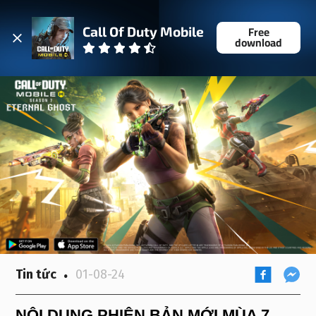
Free
Call Of Duty Mobile
download
Tin tức
01-08-24
NỘI DUNG PHIÊN BẢN MỚI MÙA 7