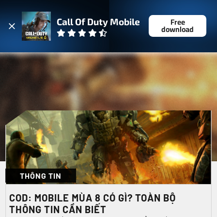
ĐĂNG NHẬP
Free
Call Of Duty Mobile
download
THÔNG TIN
COD: MOBILE MÙA 8 CÓ GÌ? TOÀN BỘ
THÔNG TIN CẦN BIẾT