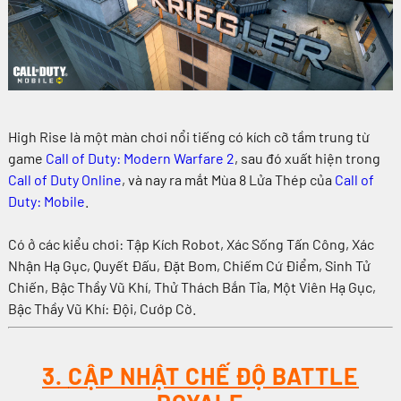
High Rise là một màn chơi nổi tiếng có kích cỡ tầm trung từ
game
Call of Duty: Modern Warfare 2
, sau đó xuất hiện trong
Call of Duty Online
, và nay ra mắt Mùa 8 Lửa Thép của
Call of
Duty: Mobile
.
Có ở các kiểu chơi: Tập Kích Robot, Xác Sống Tấn Công, Xác
Nhận Hạ Gục, Quyết Đấu, Đặt Bom, Chiếm Cứ Điểm, Sinh Tử
Chiến, Bậc Thầy Vũ Khí, Thử Thách Bắn Tỉa, Một Viên Hạ Gục,
Bậc Thầy Vũ Khí: Đội, Cướp Cờ.
3.
CẬP NHẬT CHẾ ĐỘ BATTLE