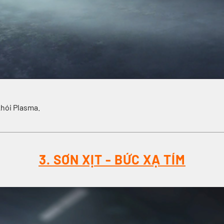
 khói Plasma.
3. SƠN XỊT - BỨC XẠ TÍM