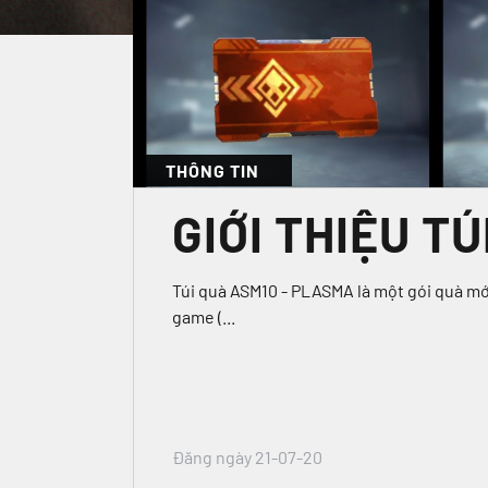
THÔNG TIN
GIỚI THIỆU T
Túi quà ASM10 - PLASMA là một gói quà m
game (...
Đăng ngày 21-07-20