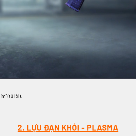
” (tử lôi).
2. LỰU ĐẠN KHÓI - PLASMA