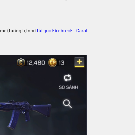
me (tương tự như
túi quà Firebreak - Carat