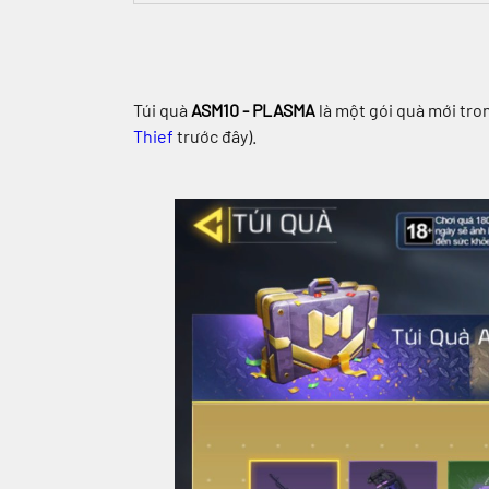
Túi quà
ASM10 - PLASMA
là một gói quà mới tr
Thief
trước đây).