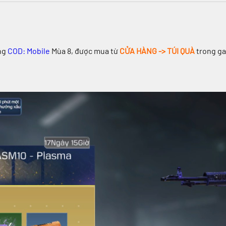
ong
COD: Mobile
Mùa 8, được mua từ
CỬA HÀNG -> TÚI QUÀ
trong ga